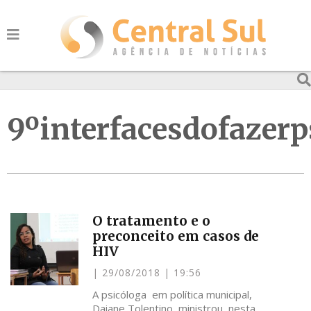
9ºinterfacesdofazerp
O tratamento e o
preconceito em casos de
HIV
29/08/2018
19:56
A psicóloga em política municipal,
Daiane Tolentino, ministrou nesta