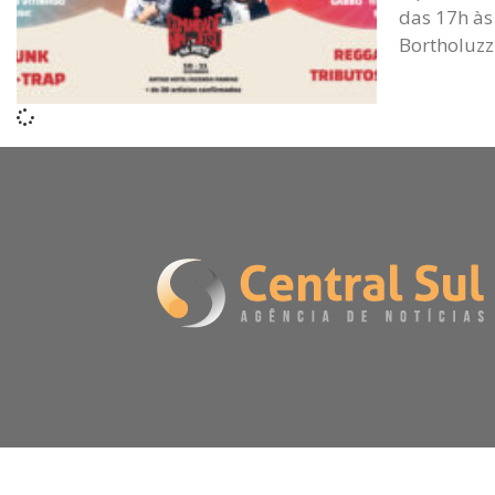
das 17h às
Bortholuzz