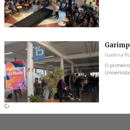
Garimp
Isadora R
O primeiro
Universida