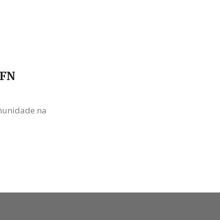
UFN
munidade na