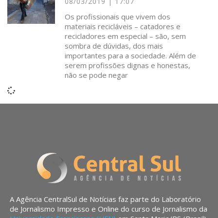
08/03/2019
17:07
Os profissionais que vivem dos
materiais recicláveis – catadores e
recicladores em especial – são, sem
sombra de dúvidas, dos mais
importantes para a sociedade. Além de
serem profissões dignas e honestas,
não se pode negar
A Agência CentralSul de Notícias faz parte do Laboratório
de Jornalismo Impresso e Online do curso de Jornalismo da