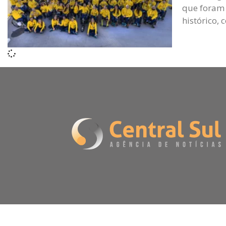
que foram 
histórico,