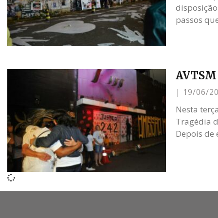
disposição
passos que
AVTSM s
19/06/2
Nesta terça
Tragédia d
Depois de 