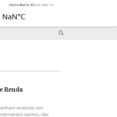
Santa Maria, RS
(
ver mais
>>)
de Renda
 tenham recebido, em
endimentos isentos, não