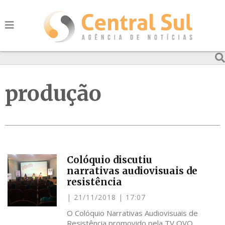
produção
Colóquio discutiu
narrativas audiovisuais de
resistência
21/11/2018
17:07
O Colóquio Narrativas Audiovisuais de
Resistência promovido pela TV OVO,