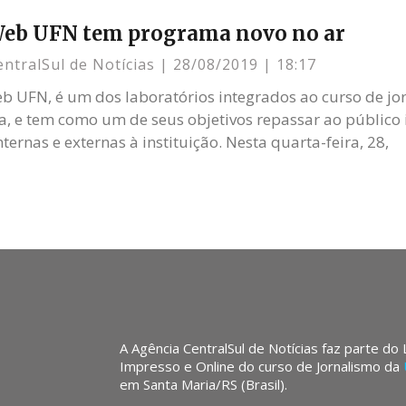
Web UFN tem programa novo no ar
entralSul de Notícias
28/08/2019
18:17
b UFN, é um dos laboratórios integrados ao curso de jo
a, e tem como um de seus objetivos repassar ao público
ternas e externas à instituição. Nesta quarta-feira, 28,
A Agência CentralSul de Notícias faz parte do
Impresso e Online do curso de Jornalismo da
em Santa Maria/RS (Brasil).