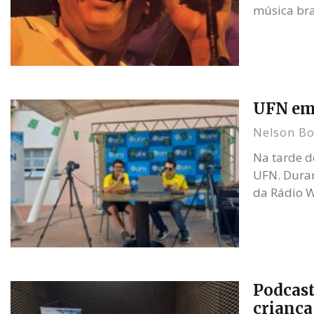
música bra
UFN em
Nelson Bof
Na tarde d
UFN. Duran
da Rádio 
Podcast
criança