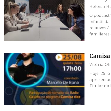
Heloisa H
O podcast 
Infantil d
relativos à
familiares 
Camisa 
Vitória Ol
Hoje, 25, 
apresentad
Titular da 