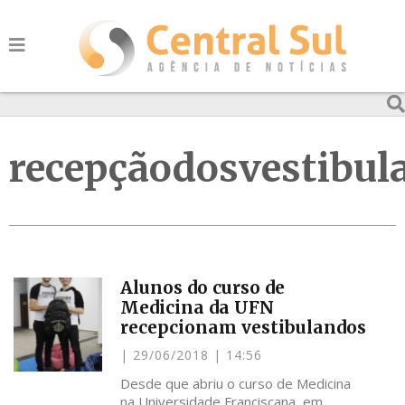
recepçãodosvestibul
Alunos do curso de
Medicina da UFN
recepcionam vestibulandos
29/06/2018
14:56
Desde que abriu o curso de Medicina
na Universidade Franciscana, em