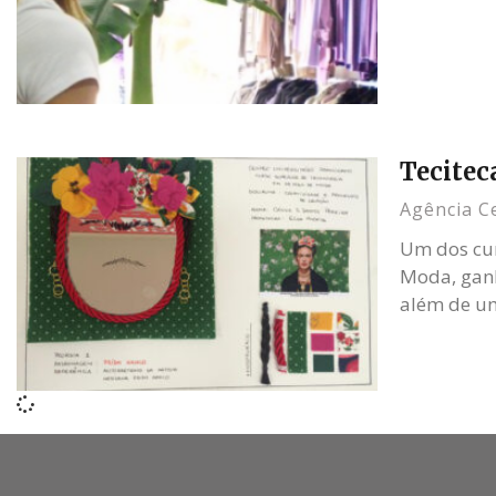
Tecitec
Agência C
Um dos cur
Moda, ganh
além de um