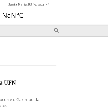
Santa Maria, RS
(
ver mais
>>)
na UFN
, ocorre o Garimpo da
utos