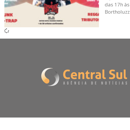
das 17h às
Bortholuzz