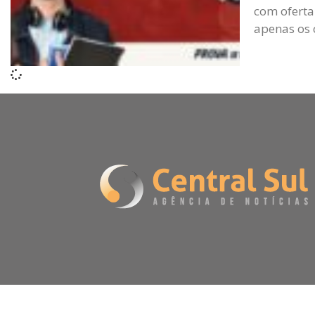
com oferta
apenas os 