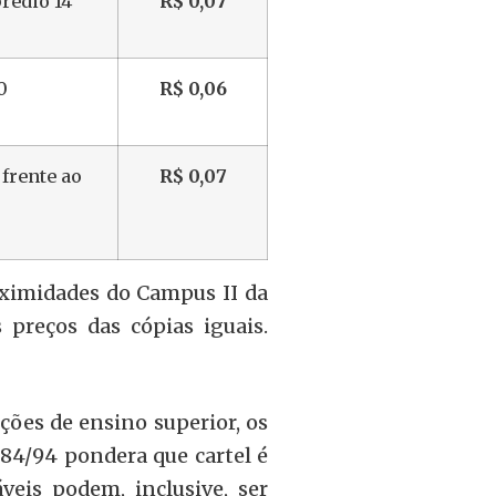
prédio 14
R$ 0,07
0
R$ 0,06
 frente ao
R$ 0,07
ximidades do Campus II da
preços das cópias iguais.
ões de ensino superior, os
.884/94 pondera que cartel é
eis podem, inclusive, ser