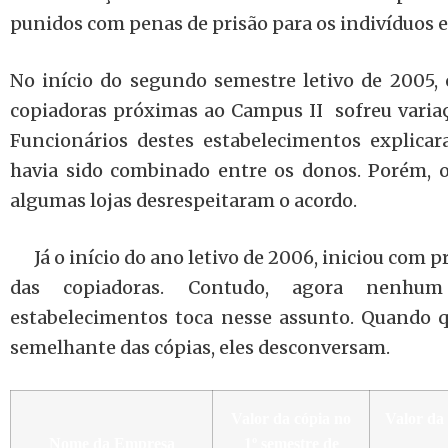
punidos com penas de prisão para os indivíduos en
No início do segundo semestre letivo de 2005, 
copiadoras próximas ao Campus II sofreu varia
Funcionários destes estabelecimentos explicar
havia sido combinado entre os donos. Porém, o
algumas lojas desrespeitaram o acordo.
Já o início do ano letivo de 2006, iniciou com 
das copiadoras. Contudo, agora nenhum
estabelecimentos toca nesse assunto. Quando q
semelhante das cópias, eles desconversam.
Valor da cópia no
Valor da 
Nome da Empresa
1º semestre de