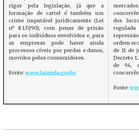
rigor pela legislação, já que a
mercad
formação de cartel é também um
concorrên
crime imputável juridicamente (Lei
dos lucr
nº 8.137/90), com penas de prisão
regulada
para os indivíduos envolvidos e, para
repressã
as empresas pode haver ainda
ordem eco
processos cíveis por perdas e danos,
de 11 de 
movidos pelos consumidores.
Decreto 1
de 94, 
concorrên
Fonte:
www.fazenda.gov.br
Fonte:
www