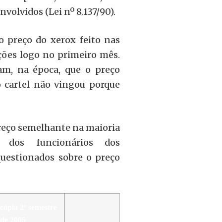
volvidos (Lei nº 8.137/90).
o preço do xerox feito nas
ções logo no primeiro mês.
am, na época, que o preço
 cartel não vingou porque
preço semelhante na maioria
 dos funcionários dos
uestionados sobre o preço
cópia 2º semestre
de 2005