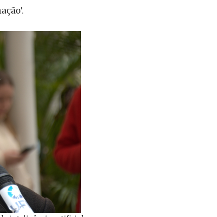
ação’.