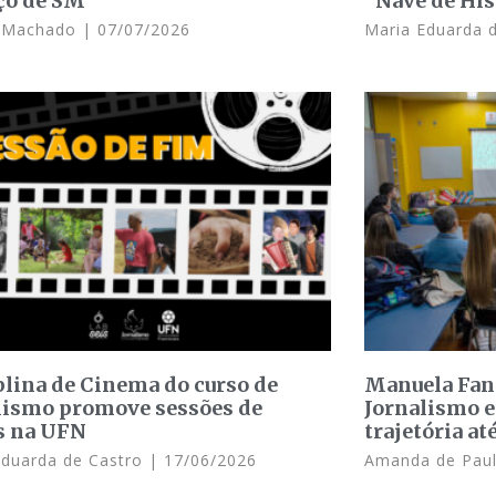
ço de SM
“Nave de His
e Machado
07/07/2026
Maria Eduarda 
plina de Cinema do curso de
Manuela Fant
lismo promove sessões de
Jornalismo e
s na UFN
trajetória at
Eduarda de Castro
17/06/2026
Amanda de Pau