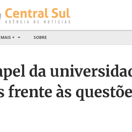
MAIS +
SOBRE
apel da universida
s frente às questõ