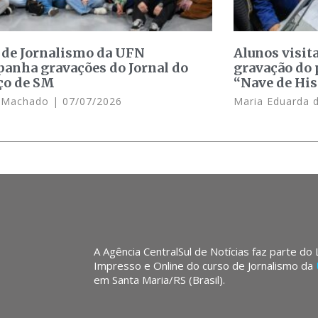
 de Jornalismo da UFN
Alunos visit
anha gravações do Jornal do
gravação do 
ço de SM
“Nave de His
e Machado
07/07/2026
Maria Eduarda 
A Agência CentralSul de Notícias faz parte do
Impresso e Online do curso de Jornalismo da
em Santa Maria/RS (Brasil).