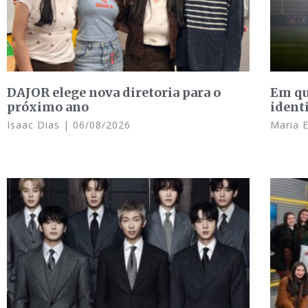
DAJOR elege nova diretoria para o
Em qu
próximo ano
ident
Isaac Dias
06/08/2026
Maria 