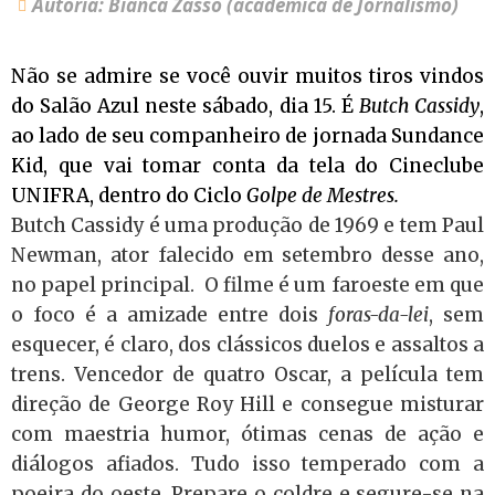
Autoria: Bianca Zasso (acadêmica de Jornalismo)
Não se admire se você ouvir muitos tiros vindos
do Salão Azul neste sábado, dia 15. É
Butch Cassidy
,
ao lado de seu companheiro de jornada Sundance
Kid, que vai tomar conta da tela do Cineclube
UNIFRA, dentro do Ciclo
Golpe de Mestres.
Butch Cassidy é uma produção de 1969 e tem Paul
Newman, ator falecido em setembro desse ano,
no papel principal. O filme é um faroeste em que
o foco é a amizade entre dois
foras-da-lei
, sem
esquecer, é claro, dos clássicos duelos e assaltos a
trens. Vencedor de quatro Oscar, a película tem
direção de George Roy Hill e consegue misturar
com maestria humor, ótimas cenas de ação e
diálogos afiados. Tudo isso temperado com a
poeira do oeste. Prepare o coldre e segure-se na