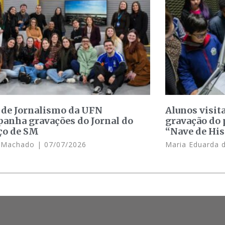
 de Jornalismo da UFN
Alunos visit
anha gravações do Jornal do
gravação do 
ço de SM
“Nave de His
e Machado
07/07/2026
Maria Eduarda 