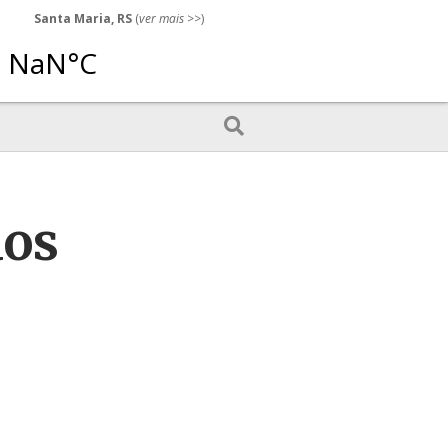
Santa Maria, RS
(
ver mais
>>)
dos