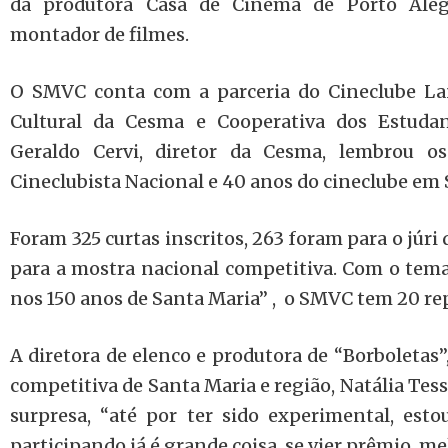
da produtora Casa de Cinema de Porto Alegre
montador de filmes.
O SMVC conta com a parceria do Cineclube Lan
Cultural da Cesma e Cooperativa dos Estuda
Geraldo Cervi, diretor da Cesma, lembrou 
Cineclubista Nacional e 40 anos do cineclube em 
Foram 325 curtas inscritos, 263 foram para o júri 
para a mostra nacional competitiva. Com o tema
nos 150 anos de Santa Maria” , o SMVC tem 20 rep
A diretora de elenco e produtora de “Borboletas”
competitiva de Santa Maria e região, Natália Tess
surpresa, “até por ter sido experimental, estou
participando já é grande coisa, se vier prêmio, me