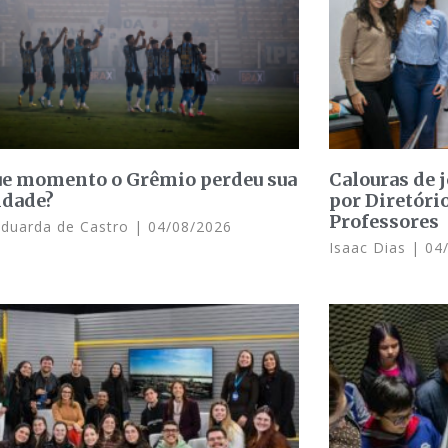
e momento o Grêmio perdeu sua
Calouras de 
idade?
por Diretóri
Professores
Eduarda de Castro
04/08/2026
Isaac Dias
04/