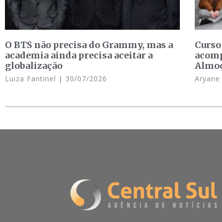
O BTS não precisa do Grammy, mas a
Curso
academia ainda precisa aceitar a
acomp
globalização
Almo
Luiza Fantinel
30/07/2026
Aryan