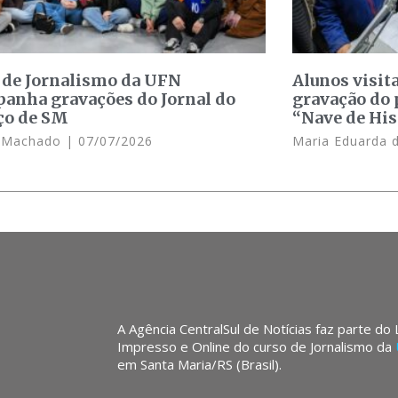
 de Jornalismo da UFN
Alunos visit
anha gravações do Jornal do
gravação do 
ço de SM
“Nave de His
e Machado
07/07/2026
Maria Eduarda 
A Agência CentralSul de Notícias faz parte do
Impresso e Online do curso de Jornalismo da
em Santa Maria/RS (Brasil).