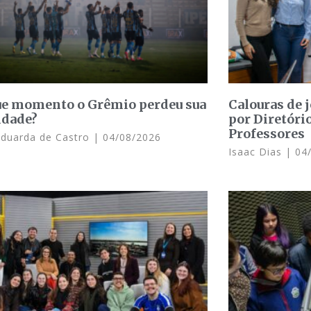
e momento o Grêmio perdeu sua
Calouras de 
idade?
por Diretóri
Professores
Eduarda de Castro
04/08/2026
Isaac Dias
04/