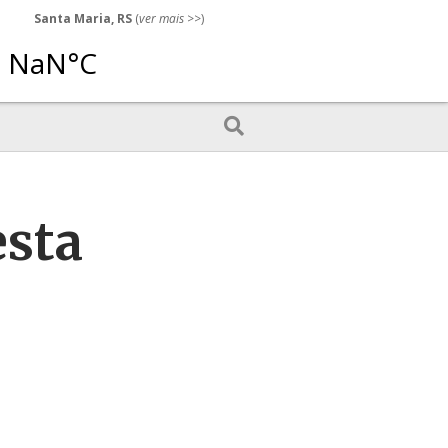
Santa Maria, RS
(
ver mais
>>)
esta