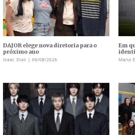
DAJOR elege nova diretoria para o
Em qu
próximo ano
ident
Isaac Dias
06/08/2026
Maria 