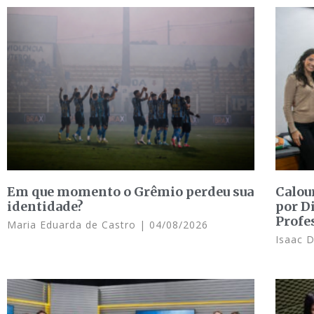
Em que momento o Grêmio perdeu sua
Calou
identidade?
por D
Profe
Maria Eduarda de Castro
04/08/2026
Isaac 