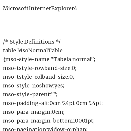
MicrosoftInternetExplorer4
/* Style Definitions */
table.MsoNormalTable
{mso-style-name:”Tabela normal”;
mso-tstyle-rowband-size:0;
mso-tstyle-colband-size:0;
mso-style-noshow:yes;
mso-style-parent:””;
mso-padding-alt:0cm 5.4pt 0cm 5.4pt;
mso-para-margin:0cm;
mso-para-margin-bottom:.0001pt;
mso-pagination:widow-orphan;