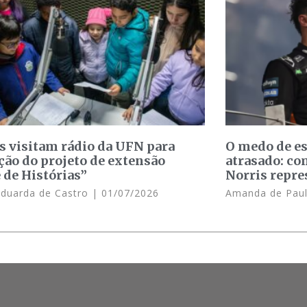
s visitam rádio da UFN para
O medo de e
ção do projeto de extensão
atrasado: c
 de Histórias”
Norris repre
Eduarda de Castro
01/07/2026
Amanda de Pau