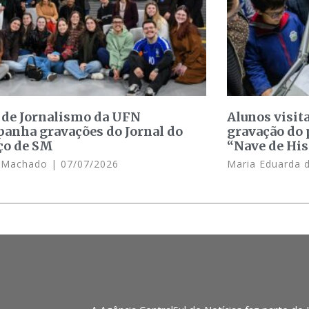
 de Jornalismo da UFN
Alunos visit
anha gravações do Jornal do
gravação do 
ço de SM
“Nave de His
e Machado
07/07/2026
Maria Eduarda 