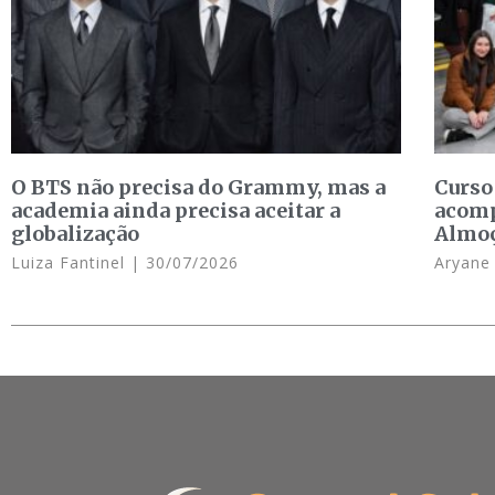
O BTS não precisa do Grammy, mas a
Curso
academia ainda precisa aceitar a
acomp
globalização
Almo
Luiza Fantinel
30/07/2026
Aryan