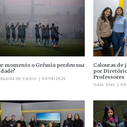
e momento o Grêmio perdeu sua
Calouras de 
idade?
por Diretóri
Professores
Eduarda de Castro
04/08/2026
Isaac Dias
04/