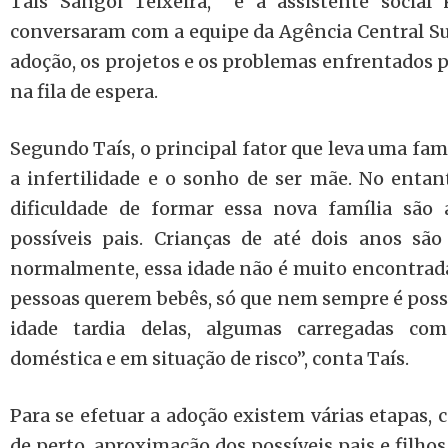
Taís Sangoi Teixeira, e a assistente social
conversaram com a equipe da Agência Central Sul
adoção, os projetos e os problemas enfrentados p
na fila de espera.
Segundo Taís, o principal fator que leva uma famí
a infertilidade e o sonho de ser mãe. No entant
dificuldade de formar essa nova família são a
possíveis pais. Crianças de até dois anos são
normalmente, essa idade não é muito encontrada 
pessoas querem bebês, só que nem sempre é possív
idade tardia delas, algumas carregadas co
doméstica e em situação de risco”, conta Taís.
Para se efetuar a adoção existem várias etapas, 
de perto, aproximação dos possíveis pais e filhos