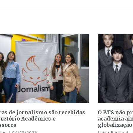
ras de jornalismo são recebidas
O BTS não p
iretório Acadêmico e
academia ain
ssores
globalização
Dias
04/08/2026
Luiza Fantinel