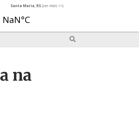
Santa Maria, RS
(
ver mais
>>)
a na