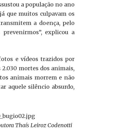
ssustou a população no ano
 já que muitos culpavam os
transmitem a doença, pelo
s prevenirmos”, explicou a
fotos e vídeos trazidos por
 2.030 mortes dos animais,
itos animais morrem e não
tar aquele silêncio absurdo,
outora Thaís Leiroz Codenotti