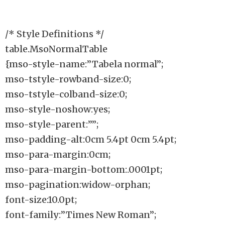
/* Style Definitions */
table.MsoNormalTable
{mso-style-name:”Tabela normal”;
mso-tstyle-rowband-size:0;
mso-tstyle-colband-size:0;
mso-style-noshow:yes;
mso-style-parent:””;
mso-padding-alt:0cm 5.4pt 0cm 5.4pt;
mso-para-margin:0cm;
mso-para-margin-bottom:.0001pt;
mso-pagination:widow-orphan;
font-size:10.0pt;
font-family:”Times New Roman”;