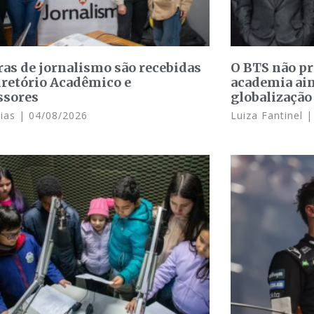
ras de jornalismo são recebidas
O BTS não p
iretório Acadêmico e
academia ain
ssores
globalização
Dias
04/08/2026
Luiza Fantinel