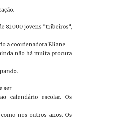
cação.
e 81.000 jovens “tribeiros”,
ndo a coordenadora Eliane
ainda não há muita procura
ipando.
e ser
o calendário escolar. Os
 como nos outros anos. Os