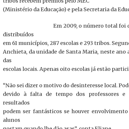
tribos recebem prêmios pelo MEC
(Ministério da Educação) e pela Secretaria da Edu
Em 2009, o número total foi d
distribuídos
em 61 municípios, 287 escolas e 293 tribos. Segu
Anchieta, da unidade de Santa Maria, neste ano 
das
escolas locais. Apenas oito escolas já estão partic
“Não sei dizer o motivo do desinteresse local. Pod
devido à falta de tempo dos professores e a
resultados
podem ser fantásticos se houver envolvimento
alunos
gostam quando lhe dão asas”, conta Eliane.