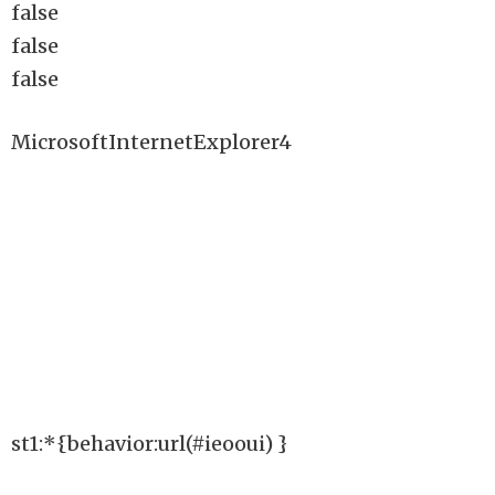
false
false
false
MicrosoftInternetExplorer4
st1:*{behavior:url(#ieooui) }