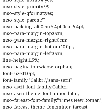
mso-style-priority:99;
mso-style-qformat:yes;
mso-style-parent:””;
mso-padding-alt:0cm 5.4pt 0cm 5.4pt;
mso-para-margin-top:0cm;
mso-para-margin-right:0cm;
mso-para-margin-bottom:10.0pt;
mso-para-margin-left:0cm;
line-height:115%;
mso-pagination:widow-orphan;
font-size:11.0pt;
font-family:”Calibri”,”sans-serif”;
mso-ascii-font-family:Calibri;
mso-ascii-theme-font:minor-latin;
mso-fareast-font-family:”Times New Roman”;
mso-fareast-theme-font:minor-fareast;