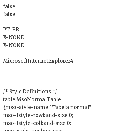
false
false
PT-BR
X-NONE
X-NONE
MicrosoftInternetExplorer4
/* Style Definitions */
table.MsoNormalTable
{mso-style-name:”Tabela normal”;
mso-tstyle-rowband-size:0;
mso-tstyle-colband-size:0;
mso-style-noshow:yes;