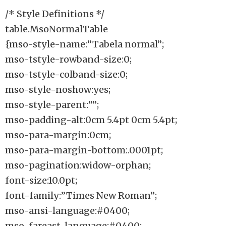
/* Style Definitions */
table.MsoNormalTable
{mso-style-name:”Tabela normal”;
mso-tstyle-rowband-size:0;
mso-tstyle-colband-size:0;
mso-style-noshow:yes;
mso-style-parent:””;
mso-padding-alt:0cm 5.4pt 0cm 5.4pt;
mso-para-margin:0cm;
mso-para-margin-bottom:.0001pt;
mso-pagination:widow-orphan;
font-size:10.0pt;
font-family:”Times New Roman”;
mso-ansi-language:#0400;
mso-fareast-language:#0400;