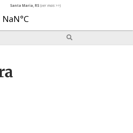
Santa Maria, RS
(
ver mais
>>)
ra