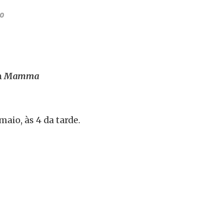
ão
m
Mamma
maio, às 4 da tarde.