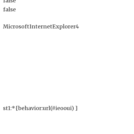
false
false
MicrosoftInternetExplorer4
st1:*{behavior:url(#ieooui) }