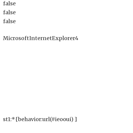
false
false
false
MicrosoftInternetExplorer4
st1:*{behavior:url(#ieooui) }