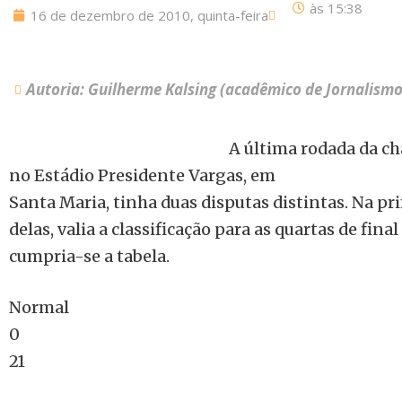
às
15:38
16 de dezembro de 2010, quinta-feira
Autoria: Guilherme Kalsing (acadêmico de Jornalismo
A última rodada da ch
no Estádio Presidente Vargas, em
Santa Maria, tinha duas disputas distintas. Na pr
delas, valia a classificação para as quartas de fina
cumpria-se a tabela.
Normal
0
21