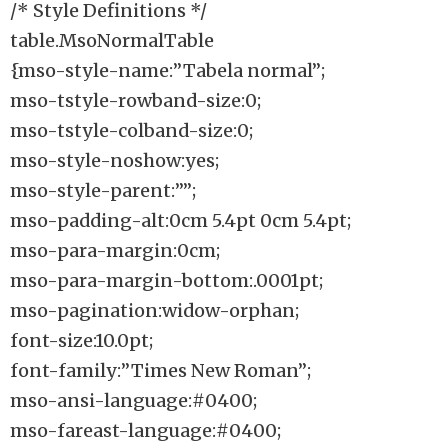
/* Style Definitions */
table.MsoNormalTable
{mso-style-name:”Tabela normal”;
mso-tstyle-rowband-size:0;
mso-tstyle-colband-size:0;
mso-style-noshow:yes;
mso-style-parent:””;
mso-padding-alt:0cm 5.4pt 0cm 5.4pt;
mso-para-margin:0cm;
mso-para-margin-bottom:.0001pt;
mso-pagination:widow-orphan;
font-size:10.0pt;
font-family:”Times New Roman”;
mso-ansi-language:#0400;
mso-fareast-language:#0400;