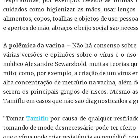
respiratórias, por exemplo. Devido às formas 
cuidados como higienizar as mãos, usar lenços d
alimentos, copos, toalhas e objetos de uso pessoa
e apertos de mão, abraços e beijo social são necess
A polêmica da vacina –
Não há consenso sobre 
várias versões e opiniões sobre o vírus e o uso
médico Alexandre Scwarzbold, muitas teorias qu
mito, como, por exemplo, a criação de um vírus e
alta concentração de mercúrio na vacina, além do
serem os principais grupos de riscos. Mesmo a
Tamiflu em casos que não são diagnosticados a gr
“Tomar
Tamiflu
por causa de qualquer resfriad
tomando de modo desnecessário pode ter efeito 
que o vírus pode criar resistência ao remédio”, 