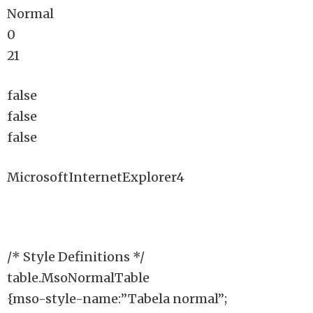
Normal
0
21
false
false
false
MicrosoftInternetExplorer4
/* Style Definitions */
table.MsoNormalTable
{mso-style-name:”Tabela normal”;