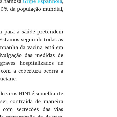
i a famosa
Gripe Espanhola
,
50% da população mundial,
cia para a saúde pretendem
 “Estamos seguindo todas as
ampanha da vacina está em
divulgação das medidas de
raves hospitalizados de
 com a cobertura ocorra a
Luciane.
do vírus H1N1 é semelhante
er contraída de maneira
o com secreções das vias