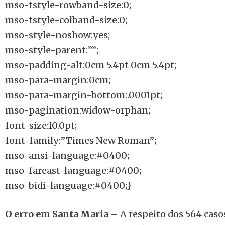
mso-tstyle-rowband-size:0;
mso-tstyle-colband-size:0;
mso-style-noshow:yes;
mso-style-parent:””;
mso-padding-alt:0cm 5.4pt 0cm 5.4pt;
mso-para-margin:0cm;
mso-para-margin-bottom:.0001pt;
mso-pagination:widow-orphan;
font-size:10.0pt;
font-family:”Times New Roman”;
mso-ansi-language:#0400;
mso-fareast-language:#0400;
mso-bidi-language:#0400;}
O erro em Santa Maria
– A respeito dos 564 cas