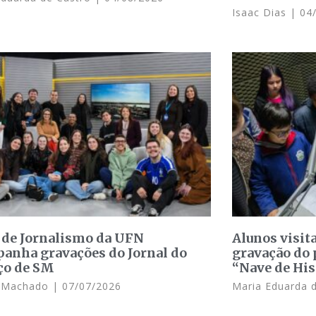
Isaac Dias
04/
 de Jornalismo da UFN
Alunos visit
anha gravações do Jornal do
gravação do 
ço de SM
“Nave de His
e Machado
07/07/2026
Maria Eduarda 