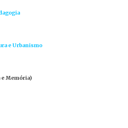
dagogia
ura e Urbanismo
ia e Memória)