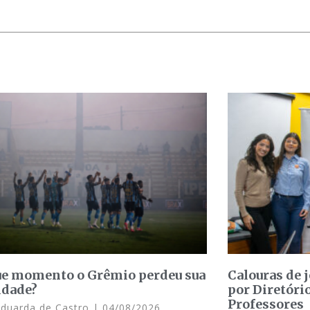
e momento o Grêmio perdeu sua
Calouras de 
idade?
por Diretóri
Professores
Eduarda de Castro
04/08/2026