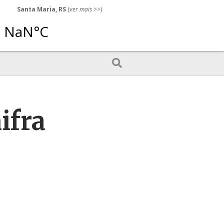
Santa Maria, RS
(
ver mais
>>)
ifra