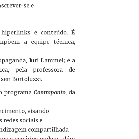
nscrever-se e
hiperlinks e conteúdo. É
ompõem a equipe técnica,
opaganda, Iuri Lammel; e a
gica,
pela professora de
nsen Bortoluzzi.
 do programa
Contraponto
, da
hecimento, visando
 redes sociais e
rendizagem compartilhada
unos e usuários podem, além