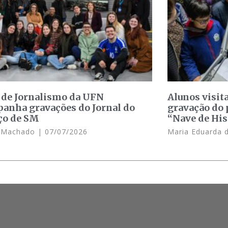
 de Jornalismo da UFN
Alunos visit
anha gravações do Jornal do
gravação do 
ço de SM
“Nave de His
e Machado
07/07/2026
Maria Eduarda 