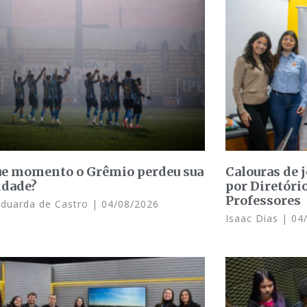
e momento o Grêmio perdeu sua
Calouras de 
idade?
por Diretóri
Professores
Eduarda de Castro
04/08/2026
Isaac Dias
04/