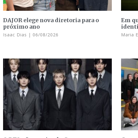
DAJOR elege nova diretoria para o
Em qu
próximo ano
ident
Isaac Dias
06/08/2026
Maria 