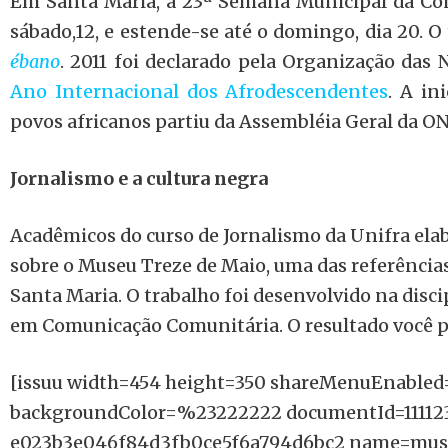
Em Santa Maria, a 23ª Semana Municipal da Con
sábado,12, e estende-se até o domingo, dia 20. 
ébano
. 2011 foi declarado pela Organização da
Ano Internacional dos Afrodescendentes
. A in
povos africanos partiu da Assembléia Geral da O
Jornalismo e a cultura negra
Acadêmicos do curso de Jornalismo da Unifra e
sobre o Museu Treze de Maio, uma das referênc
Santa Maria. O trabalho foi desenvolvido na disc
em Comunicação Comunitária. O resultado você po
[issuu width=454 height=350 shareMenuEnabled
backgroundColor=%23222222 documentId=11112
e023b3e046f84d3fb0ce5f6a794d6bc2 name=mus