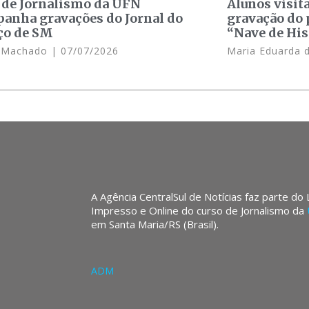
 de Jornalismo da UFN
Alunos visit
anha gravações do Jornal do
gravação do 
ço de SM
“Nave de His
e Machado
07/07/2026
Maria Eduarda 
A Agência CentralSul de Notícias faz parte do
Impresso e Online do curso de Jornalismo da
em Santa Maria/RS (Brasil).
ADM