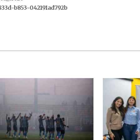
-833d-b853-042191ad792b