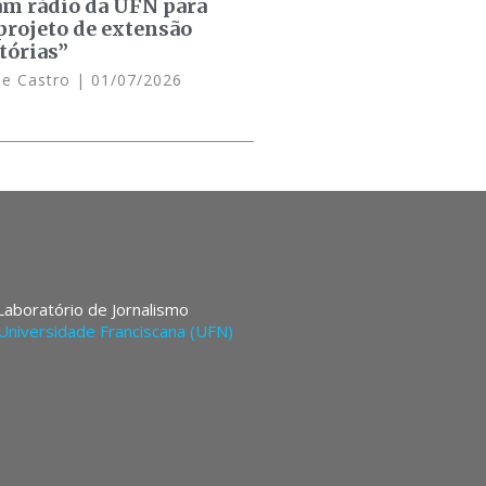
am rádio da UFN para
projeto de extensão
tórias”
de Castro
01/07/2026
 Laboratório de Jornalismo
Universidade Franciscana (UFN)