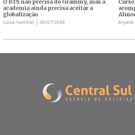
O BTS não precisa do Grammy, mas a
Curso
academia ainda precisa aceitar a
acomp
globalização
Almo
Luiza Fantinel
30/07/2026
Aryan