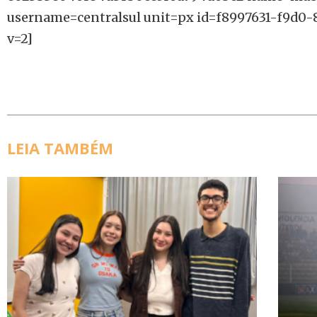
username=centralsul unit=px id=f8997631-f9d0
v=2]
LEIA TAMBÉM