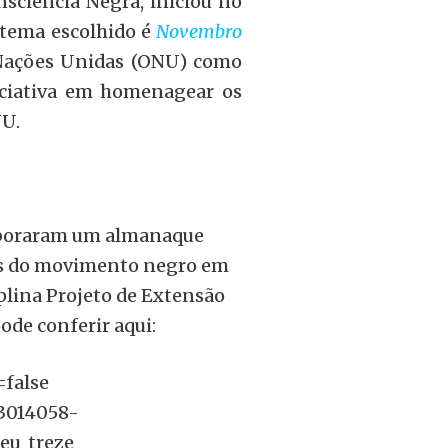
sciência Negra, iniciou no
O tema escolhido é
Novembro
s Nações Unidas (ONU) como
iciativa em homenagear os
NU.
laboraram um almanaque
ias do movimento negro em
iplina Projeto de Extensão
de conferir aqui:
=false
3014058-
eu_treze