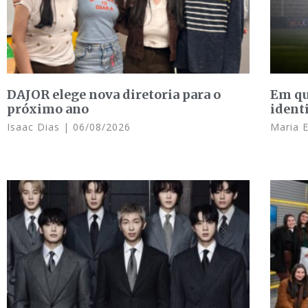
DAJOR elege nova diretoria para o
Em qu
próximo ano
ident
Isaac Dias
06/08/2026
Maria 