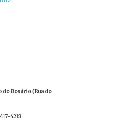
ifra
o do Rosário (Rua do
8417-4218