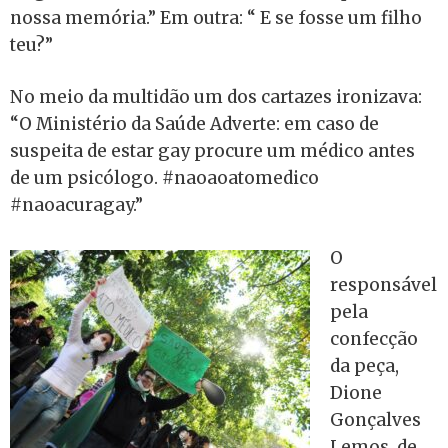
nossa memória.” Em outra: “ E se fosse um filho
teu?”
No meio da multidão um dos cartazes ironizava:
“O Ministério da Saúde Adverte: em caso de
suspeita de estar gay procure um médico antes
de um psicólogo. #naoaoatomedico
#naoacuragay.”
O
responsável
pela
confecção
da peça,
Dione
Gonçalves
Lemos, de