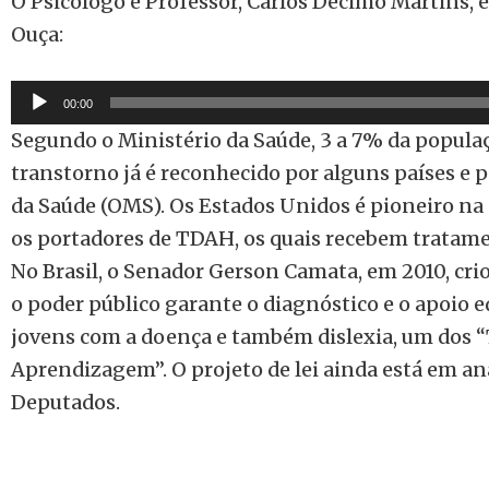
O Psicólogo e Professor, Carlos Décimo Martins, 
Ouça:
Tocador
00:00
de
Segundo o Ministério da Saúde, 3 a 7% da popul
áudio
transtorno já é reconhecido por alguns países e
da Saúde (OMS). Os Estados Unidos é pioneiro na 
os portadores de TDAH, os quais recebem tratame
No Brasil, o Senador Gerson Camata, em 2010, cri
o poder público garante o diagnóstico e o apoio e
jovens com a doença e também dislexia, um dos “
Aprendizagem”. O projeto de lei ainda está em an
Deputados.