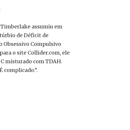
o
volume.
:
in Timberlake assumiu em
túrbio de Déficit de
o Obsessivo Compulsivo
ara o site Collider.com, ele
OC misturado com TDAH.
É complicado.”.