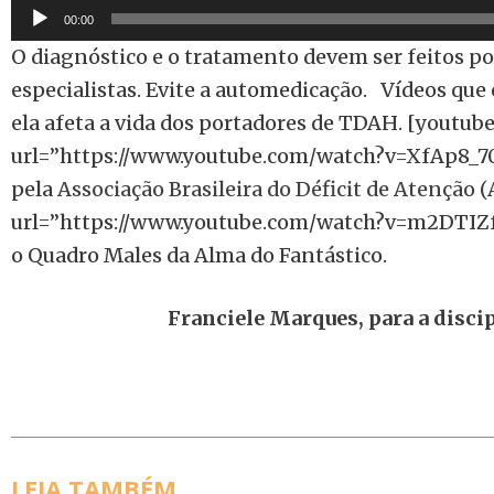
Tocador
00:00
de
O diagnóstico e o tratamento devem ser feitos po
áudio
especialistas. Evite a automedicação. Vídeos qu
ela afeta a vida dos portadores de TDAH. [youtube
url=”https://www.youtube.com/watch?v=XfAp8_70
pela
Associação Brasileira do Déficit de Atenção 
url=”https://www.youtube.com/watch?v=m2DTIZfC
o Quadro Males da Alma do Fantástico.
Franciele Marques, para a disci
LEIA TAMBÉM