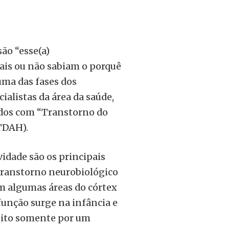
ão “esse(a)
is ou não sabiam o porquê
uma das fases dos
alistas da área da saúde,
ados com “Transtorno do
TDAH).
vidade são os principais
transtorno neurobiológico
em algumas áreas do córtex
função surge na infância e
feito somente por um