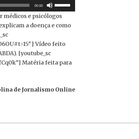
Use
00:00
as
r médicos e psicólogos
setas
e explicam a doença e como
para
_sc
cima
6OU#t=15″] Vídeo feito
ou
(ABDA).
[youtube_sc
para
q0k”] Matéria feita para
baixo
para
aumentar
plina de Jornalismo Online
ou
diminuir
o
volume.