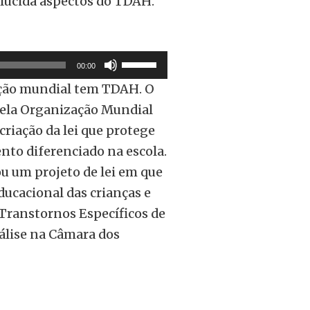
elucida aspectos do TDAH.
Use
00:00
as
ação mundial tem TDAH. O
setas
 pela Organização Mundial
para
criação da lei que protege
cima
nto diferenciado na escola.
ou
ou um projeto de lei em que
para
ducacional das crianças e
baixo
Transtornos Específicos de
para
álise na Câmara dos
aumentar
ou
diminuir