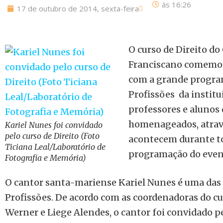
às
16:26
17 de outubro de 2014, sexta-feira
O curso de Direito do
Franciscano comemor
com a grande progra
Profissões da institu
professores e alunos
homenageados, atravé
Kariel Nunes foi convidado
pelo curso de Direito (Foto
acontecem durante to
Ticiana Leal/Laboratório de
programação do even
Fotografia e Memória)
O cantor santa-mariense Kariel Nunes é uma das 
Profissões. De acordo com as coordenadoras do cur
Werner e Liege Alendes, o cantor foi convidado p