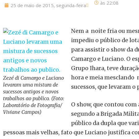
às
22:08
25 de maio de 2015, segunda-feira
Nem a noite fria ou mes
impediu o público de lot
para assistir o show da 
Camargo e Luciano. O es
Grupo Ihara, teve duraç
hora e meia mesclando n
Zezé di Camargo e Luciano
levaram uma mistura de
sucessos, que levaram o p
sucessos antigos e novos
trabalhos ao publico. (Foto:
O show, que contou com 
Laboratório de Fotografia/
Viviane Campos)
segundo a Brigada Milita
público da dupla que var
pessoas mais velhas, fato que Luciano justifica 