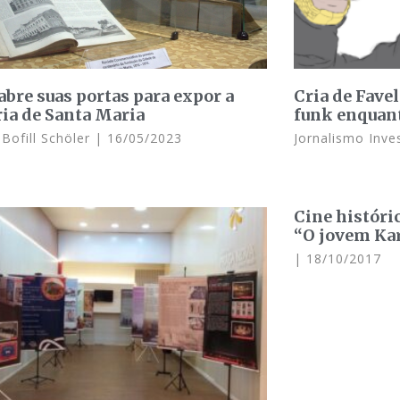
abre suas portas para expor a
Cria de Fave
ria de Santa Maria
funk enquant
Bofill Schöler
16/05/2023
Jornalismo Inve
Cine históri
“O jovem Ka
18/10/2017