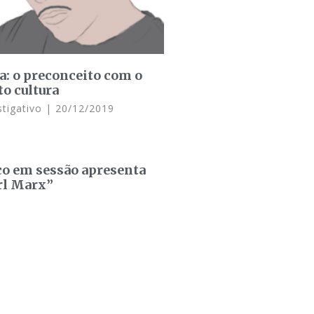
la: o preconceito com o
o cultura
stigativo
20/12/2019
co em sessão apresenta
rl Marx”