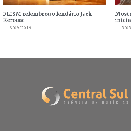
FLISM relembrou o lendário Jack
Mostr
Kerouac
inici
13/09/2019
15/05