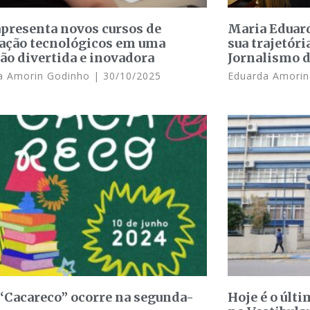
presenta novos cursos de
Maria Eduard
ação tecnológicos em uma
sua trajetóri
ão divertida e inovadora
Jornalismo 
a Amorin Godinho
30/10/2025
Eduarda Amori
 “Cacareco” ocorre na segunda-
Hoje é o últi