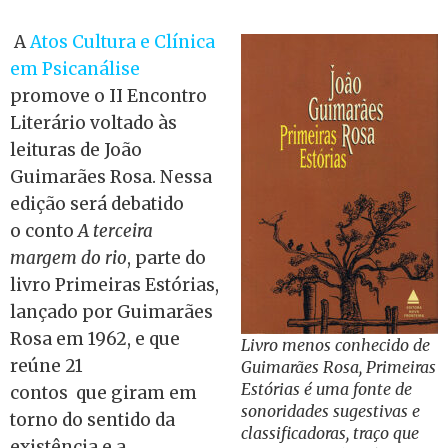
A
Atos Cultura e Clínica
em Psicanálise
promove o II Encontro
Literário voltado às
leituras de João
Guimarães Rosa. Nessa
edição será debatido
o conto
A terceira
margem do rio
, parte do
livro Primeiras Estórias,
lançado por Guimarães
Rosa em 1962, e que
Livro menos conhecido de
reúne 21
Guimarães Rosa, Primeiras
Estórias é uma fonte de
contos que giram em
sonoridades sugestivas e
torno do sentido da
classificadoras, traço que
existência e a