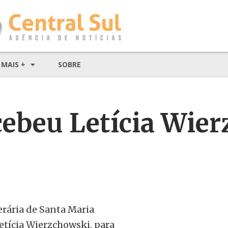
MAIS +
SOBRE
ecebeu Letícia Wie
terária de Santa Maria
etícia Wierzchowski,
para