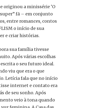
ue originou a minissérie ‘O
 “super” fã – em conjunto
os, entre romances, contos
 FLISM o início de sua
 e criar histórias.
ora sua família tivesse
uito. Após várias escolhas
scrita o seu futuro ideal.
ndo viu que era o que
 Letícia fala que no início
isse internet e contato era
rás de seu sonho. Após
cimento veio à tona quando
a voz feminina, A Casa das