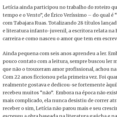
Letícia ainda participou no trabalho do roteiro q
tempo e o Vento”, de Érico Veríssimo – do qual é
com Tabajara Ruas. Totalizando 28 títulos lançad
e literatura infanto-juvenil, a escritora relata na
carreira e como nasceu o amor que tem em escrever
Ainda pequena com seis anos aprendeu a ler. Emb
pouco contato com a leitura, sempre buscou ler m
que não o trouxeram amor profissional, achou na e
Com 22 anos ficcionou pela primeira vez. Foi qua
realmente gostava e dedicou-se fortemente àquilo.
recebeu muitos “não”. Embora na época não exist
mais complicado, ela nunca desistiu de correr at
receber o sim, Letícia não parou mais e seu cres
escreveu a obra baseada na literatura gaúcha e n