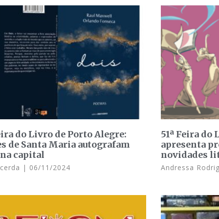
ira do Livro de Porto Alegre:
51ª Feira do 
es de Santa Maria autografam
apresenta p
 na capital
novidades li
acerda
06/11/2024
Andressa Rodri