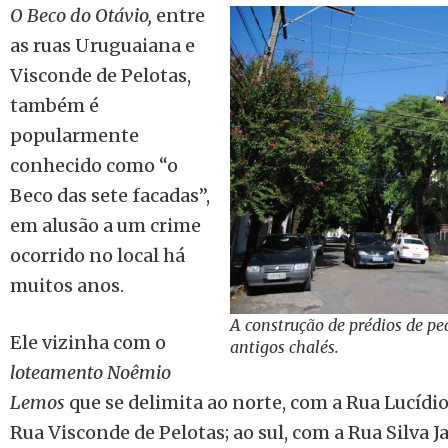
O Beco do Otávio,
entre
as ruas Uruguaiana e
Visconde de Pelotas,
também é
popularmente
conhecido como “o
Beco das sete facadas”,
em alusão a um crime
ocorrido no local há
muitos anos.
A construção de prédios de p
Ele vizinha com o
antigos chalés.
loteamento Noêmio
Lemos
que se delimita ao norte, com a Rua Lucídio
Rua Visconde de Pelotas; ao sul, com a Rua Silva 