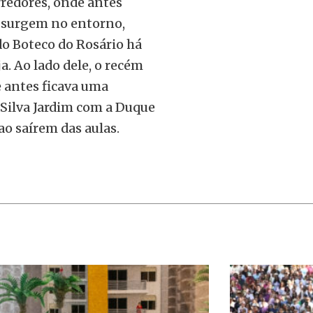
rredores, onde antes
s surgem no entorno,
do Boteco do Rosário há
. Ao lado dele, o recém
e antes ficava uma
a Silva Jardim com a Duque
ao saírem das aulas.