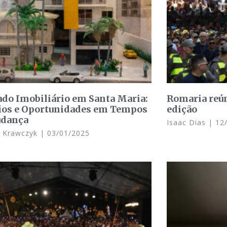
do Imobiliário em Santa Maria:
Romaria reún
ios e Oportunidades em Tempos
edição
udança
Isaac Dias
12/
s Krawczyk
03/01/2025