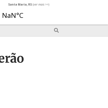
Santa Maria, RS
(
ver mais
>>)
verão