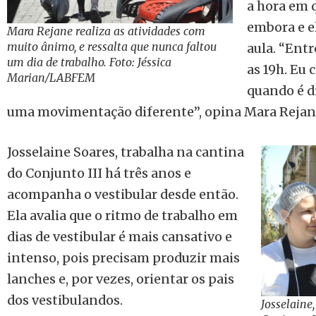
a hora em 
embora e el
Mara Rejane realiza as atividades com
muito ânimo, e ressalta que nunca faltou
aula. “Entr
um dia de trabalho. Foto: Jéssica
as 19h. Eu
Marian/LABFEM
quando é d
uma movimentação diferente”, opina Mara Rejan
Josselaine Soares, trabalha na cantina
do Conjunto III há três anos e
acompanha o vestibular desde então.
Ela avalia que o ritmo de trabalho em
dias de vestibular é mais cansativo e
intenso, pois precisam produzir mais
lanches e, por vezes, orientar os pais
dos vestibulandos.
Josselaine,