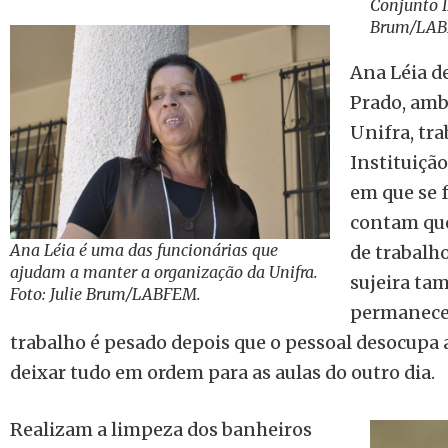
Conjunto II
Brum/LA
Ana Léia de
Prado, amb
Unifra, tr
Instituição
em que se 
contam que
Ana Léia é uma das funcionárias que
de trabalh
ajudam a manter a organização da Unifra.
sujeira ta
Foto: Julie Brum/LABFEM.
permanecem
trabalho é pesado depois que o pessoal desocupa a
deixar tudo em ordem para as aulas do outro dia.
Realizam a limpeza dos banheiros