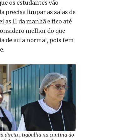
que os estudantes vão
a precisa limpar as salas de
ei as 11 da manhã e fico até
 considero melhor do que
ia de aula normal, pois tem
e.
 à direita, trabalha na cantina do