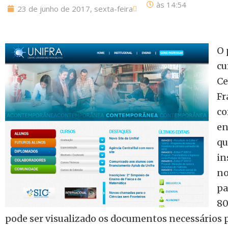
às
14:54
23 de junho de 2017, sexta-feira
O 
cu
Ce
Fr
co
en
qu
in
no
pa
80
pode ser visualizado os documentos necessários p