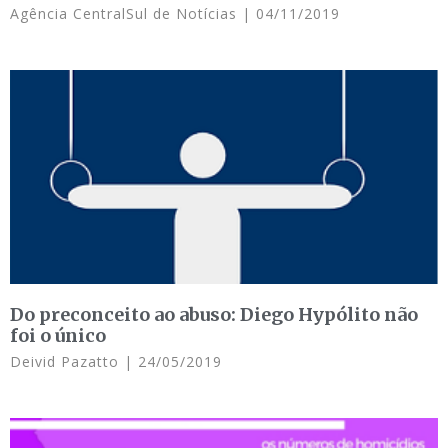
Agência CentralSul de Notícias
04/11/2019
Do preconceito ao abuso: Diego Hypólito não
foi o único
Deivid Pazatto
24/05/2019