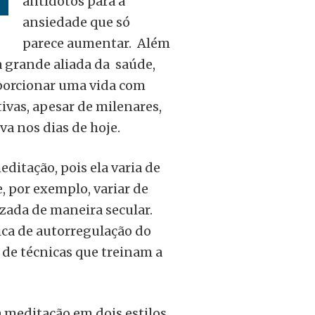
antídotos para a
ansiedade que só
parece aumentar.
Além
 grande aliada da saúde,
oporcionar uma vida com
tivas, apesar de milenares,
va nos dias de hoje.
editação, pois ela varia de
, por exemplo, variar de
izada de maneira secular.
ica de autorregulação do
 de técnicas que treinam a
 a meditação em dois estilos