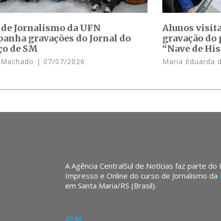
 de Jornalismo da UFN
Alunos visit
anha gravações do Jornal do
gravação do 
ço de SM
“Nave de His
e Machado
07/07/2026
Maria Eduarda 
A Agência CentralSul de Notícias faz parte do
Impresso e Online do curso de Jornalismo da
em Santa Maria/RS (Brasil).
ADM