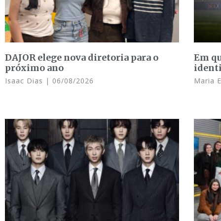
DAJOR elege nova diretoria para o
Em qu
próximo ano
ident
Isaac Dias
06/08/2026
Maria 