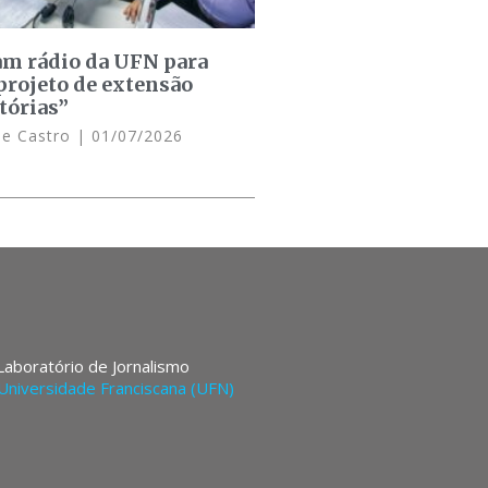
am rádio da UFN para
projeto de extensão
tórias”
de Castro
01/07/2026
 Laboratório de Jornalismo
Universidade Franciscana (UFN)