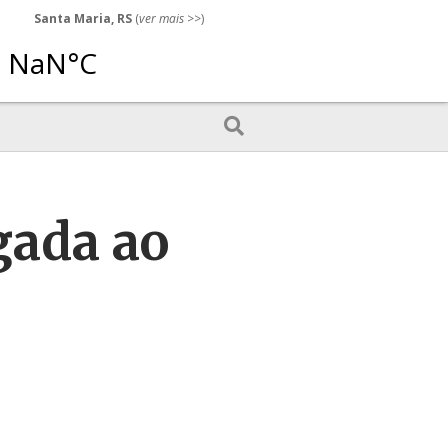
Santa Maria, RS
(
ver mais
>>)
gada ao