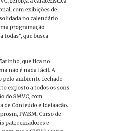
C, reforça a caraterística
ional, com exibições de
solidada no calendário
a uma programação
a todas”, que busca
arinho, que fica no
ma não é nada fácil. A
do pelo ambiente fechado
erto exposto a todos os sons
ção do SMVC, com
a de Conteúdo e Ideiaação.
prosm, PMSM, Curso de
is patrocinadores e