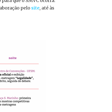
 para que o SMVC ocorra.
laboração pelo
site
, até às