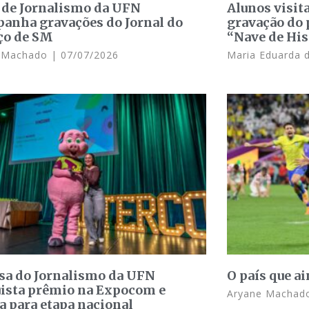
 de Jornalismo da UFN
Alunos visit
anha gravações do Jornal do
gravação do 
ço de SM
“Nave de His
e Machado
07/07/2026
Maria Eduarda 
sa do Jornalismo da UFN
O país que a
ista prêmio na Expocom e
Aryane Macha
a para etapa nacional