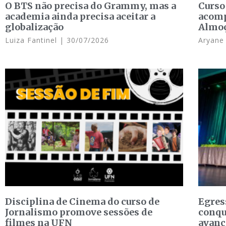
O BTS não precisa do Grammy, mas a
Curso
academia ainda precisa aceitar a
acomp
globalização
Almo
Luiza Fantinel
30/07/2026
Aryan
Disciplina de Cinema do curso de
Egres
Jornalismo promove sessões de
conqu
filmes na UFN
avanç