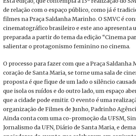
Esta edição, que contempla a 13º realização do SMV
de relação com o espaço público, como já é tradic
filmes na Praça Saldanha Marinho. O SMVC é con
cinematográfico brasileiro e este ano apresent
preparada a partir do tema da edição “Cinema par
salientar o protagonismo feminino no cinema.
O processo para fazer com que a Praça Saldanha M
coração de Santa Maria, se torne uma sala de cine
proposta é que fique de um lado o silêncio causa
que isola os ruídos e do outro lado, um espaço ab
que a cidade pode emitir. O evento é uma realiza
organização de Filmes de Junho, Padrinho Agênci
Ainda conta com uma co-promoção da UFSM, Sin
Jornalismo da UFN, Diário de Santa Maria, e dema